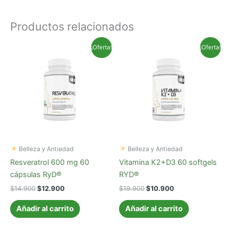
Productos relacionados
El
El
El
El
¡Oferta!
¡Oferta!
precio
precio
precio
precio
original
actual
original
actual
era:
es:
era:
es:
$14.900.
$12.900.
$19.900.
$10.900.
Belleza y Antiedad
Belleza y Antiedad
Resveratrol 600 mg 60
Vitamina K2+D3 60 softgels
cápsulas RyD®
RYD®
$
14.900
$
12.900
$
19.900
$
10.900
Añadir al carrito
Añadir al carrito