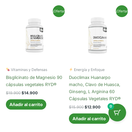
El
El
El
El
¡Oferta!
¡Oferta!
precio
precio
precio
precio
original
actual
original
actual
era:
es:
era:
es:
$19.900.
$14.900.
$15.900.
$12.900.
Vitaminas y Defensas
Energía y Enfoque
Bisglicinato de Magnesio 90
Duoclimax Huanarpo
cápsulas vegetales RYD®
macho, Clavo de Huasca,
Ginseng, L Arginina 60
$
19.900
$
14.900
Cápsulas Vegetales RYD®
Añadir al carrito
0
$
15.900
$
12.900
Añadir al carrito